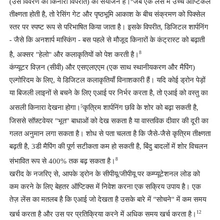
(उस विवरण का किनारा विपरीत) का संयोजन है।
जब एक लेंस में उच्च ऑप्टिकल
तीक्ष्णता होती है, तो रेसिंग गेट और पृष्ठभूमि आकाश के बीच संक्रमण को पिक्सेल
स्तर पर स्पष्ट रूप से परिभाषित किया जाता है। इसके विपरीत, डिजिटल शार्पनिंग
- जैसे कि अनशार्प मास्किंग - बस पहले से मौजूद किनारों के कंट्रास्ट को बढ़ाती
8
है, अक्सर "हेलो" और कलाकृतियों को पेश करती है।
कंप्यूटर विज़न (सीवी) और एसएलएएम (एक साथ स्थानीयकरण और मैपिंग)
एल्गोरिदम के लिए, ये डिजिटल कलाकृतियाँ विनाशकारी हैं। यदि कोई ड्रोन पेड़ों
या बिजली लाइनों से बचने के लिए एआई पर निर्भर करता है, तो एआई को वस्तु का
5
असली किनारा देखना होगा।
कृत्रिम शार्पनिंग छवि के शोर को बढ़ा सकती है,
जिससे सॉफ़्टवेयर "भूत" बाधाओं को देख सकता है या वास्तविक दीवार की दूरी का
गलत अनुमान लगा सकता है। शोध से पता चलता है कि जैसे-जैसे कृत्रिम तीक्ष्णता
बढ़ती है, 3डी मैपिंग की पूर्ण सटीकता कम हो सकती है, बिंदु बादलों में शोर विचलन
8
संभावित रूप से 400% तक बढ़ सकता है।
खरीद के नजरिए से, आपके ड्रोन के सीपीयू/जीपीयू पर कम्प्यूटेशनल लोड को
कम करने के लिए बेहतर ऑप्टिक्स में निवेश करना एक सक्रिय उपाय है। एक
तेज़ लेंस का मतलब है कि एआई जो देखता है उसके बारे में "सोचने" में कम समय
12
खर्च करता है और उस पर प्रतिक्रिया करने में अधिक समय खर्च करता है।