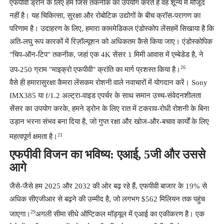
एफपीवी ड्रोन के लिए हम जिस तकनीक का उपयोग करते हैं वह शून्य में मौजूद
नहीं है। यह चिकित्सा, सुरक्षा और रोबोटिक उद्योगों के बीच क्रॉस-परागण का
परिणाम है। उदाहरण के लिए, हमारा काम
मेडिकल एंडोस्कोप लेंस
हमें सिखाया है कि
अति-लघु रूप कारकों में रिज़ॉल्यूशन को अधिकतम कैसे किया जाए। एंडोस्कोपिक
"चिप-ऑन-टिप" तकनीक, जहां एक 4K सेंसर 1 मिमी आवास में एम्बेडेड है, ने
26
उप-250 ग्राम "माइक्रो एफपीवी" क्रांति का मार्ग प्रशस्त किया है।
वैसे ही हमारा
सुरक्षा कैमरा लेंस
कम रोशनी वाले नवाचारों में योगदान करें। Sony
IMX385 या f/1.2 अल्ट्रा-वाइड एपर्चर के साथ समान उच्च-संवेदनशीलता
सेंसर का उपयोग करके, हमने ड्रोन के लिए रात में टकराव-रोधी रोशनी के बिना
उड़ान भरना संभव बना दिया है, जो गुप्त रक्षा और खोज-और-बचाव कार्यों के लिए
21
महत्वपूर्ण क्षमता है।
एफपीवी विजन का भविष्य: एआई, 5जी और उससे
आगे
जैसे-जैसे हम 2025 और 2032 की ओर बढ़ रहे हैं, एफपीवी बाजार के 19% से
अधिक सीएजीआर से बढ़ने की उम्मीद है, जो लगभग $562 मिलियन तक पहुंच
29
जाएगा।
अगली सीमा सीधे ऑप्टिकल मॉड्यूल में एआई का एकीकरण है। एक