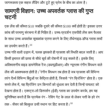
जागरूकता एक सहज लैंडिंग और टूटे हुए फ्रेम के बीच का अंतर है।
सामग्री विज्ञान: उच्च अपवर्तक ग्लास की गुप्त
चटनी
एक लेंस की कीमत $10 जबकि दूसरे की कीमत $100 क्यों होती है? इसका उत्तर
कांच की परमाणु संरचना में ही निहित है। उच्च-प्रदर्शन एफपीवी लेंस कम फैलाव
के साथ उच्च अपवर्तक सूचकांक प्राप्त करने के लिए लैंथेनाइड-डॉप्ड ग्लास तत्वों
10
का उपयोग करते हैं।
उच्च गति वाली उड़ान में, पलक झपकते ही प्रकाश की स्थिति बदल जाती है। आप
किसी इमारत की छाया से सीधे सूर्य की रोशनी में उड़ सकते हैं। इसके लिए
अविश्वसनीय वाइड डायनेमिक रेंज (डब्ल्यूडीआर) और न्यूनतम रंगीन विपथन वाले
7
लेंस की आवश्यकता होती है।
रंगीन विपथन तब होता है जब प्रकाश की विभिन्न
तरंग दैर्ध्य विभिन्न बिंदुओं पर केंद्रित होती है, जिससे "रंग फ्रिंजिंग" होता है। एक
सस्ते लेंस में, यह फ्रिंजिंग उन किनारों को धुंधला कर देती है जिन्हें पायलट को
देखना होता है। एक्स्ट्रा-लो डिस्पर्सन (ईडी) ग्लास का उपयोग करके, हम यह
सुनिश्चित करते हैं कि प्रत्येक रंग - रेसिंग गेट के लाल से लेकर पत्ती के हरे रंग
18
तक - सेंसर को बिल्कुल उसी स्थान पर हिट करता है।