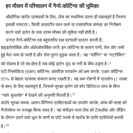
हर मौसम में परिचालन में नैनो-कोटिंग्स की भूमिका
औद्योगिक खरीद प्रबंधकों के लिए, लेंस का स्थायित्व उतना ही महत्वपूर्ण है जितना
इसकी स्पष्टता। किसी अपतटीय पवन फार्म या रासायनिक संयंत्र का निरीक्षण
करने वाले ड्रोन के पास उत्तम मौसम की सुविधा नहीं होती है।
उन्नत नैनो-कोटिंग्स एक बहुस्तरीय रक्षा प्रणाली प्रदान करती हैं:
हाइड्रोफोबिक और ओलेओफोबिक परतें
: इन कोटिंग्स के कारण पानी, तेल और जमी
हुई मैल जमा हो जाती है और लेंस तुरंत लुढ़क जाता है। यह "फॉगिंग" या "स्ट्रीकिंग"
3
को रोकता है जो तब होता है जब कोई ड्रोन धुंध या नमी के बीच उड़ता है।
एंटी-रिफ्लेक्टिव (एआर) कोटिंग्स
: आंतरिक परावर्तन को कम करके, एआर कोटिंग्स
95% से बेहतर प्रकाश संचरण बनाए रखती है। यह कम रोशनी में प्रदर्शन (1 लक्स
से कम) के लिए महत्वपूर्ण है, जिससे सुरक्षा ड्रोन को शोर डिजिटल लाभ के बिना
12
"गहरे धुंधलके" में देखने की अनुमति मिलती है।
कठोर सुरक्षा कवच
: आयन-विनिमय प्रक्रियाओं का उपयोग करके, कांच की सतह को
नैनोस्केल पर मजबूत किया जाता है। यह संपीड़न परत लेंस को टेकऑफ़ और लैंडिंग
के दौरान उठने वाले धूल के कणों या छोटे मलबे से खरोंच के प्रति प्रतिरोधी बनाती
18
है।