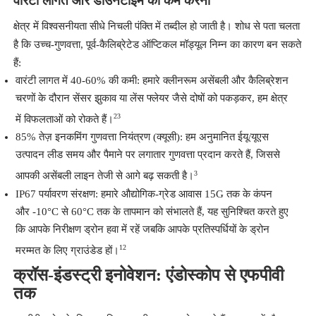
वारंटी लागत और डाउनटाइम को कम करना
क्षेत्र में विश्वसनीयता सीधे निचली पंक्ति में तब्दील हो जाती है। शोध से पता चलता
है कि उच्च-गुणवत्ता, पूर्व-कैलिब्रेटेड ऑप्टिकल मॉड्यूल निम्न का कारण बन सकते
हैं:
वारंटी लागत में 40-60% की कमी
: हमारे क्लीनरूम असेंबली और कैलिब्रेशन
चरणों के दौरान सेंसर झुकाव या लेंस फ्लेयर जैसे दोषों को पकड़कर, हम क्षेत्र
23
में विफलताओं को रोकते हैं।
85% तेज़ इनकमिंग गुणवत्ता नियंत्रण (क्यूसी)
: हम अनुमानित ईयू/यूएस
उत्पादन लीड समय और पैमाने पर लगातार गुणवत्ता प्रदान करते हैं, जिससे
3
आपकी असेंबली लाइन तेजी से आगे बढ़ सकती है।
IP67 पर्यावरण संरक्षण
: हमारे औद्योगिक-ग्रेड आवास 15G तक के कंपन
और -10°C से 60°C तक के तापमान को संभालते हैं, यह सुनिश्चित करते हुए
कि आपके निरीक्षण ड्रोन हवा में रहें जबकि आपके प्रतिस्पर्धियों के ड्रोन
12
मरम्मत के लिए ग्राउंडेड हों।
क्रॉस-इंडस्ट्री इनोवेशन: एंडोस्कोप से एफपीवी
तक