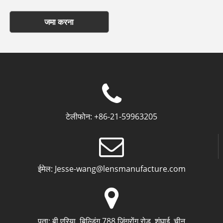
जमा करना
टेलीफोन:
+86-21-59963205
ईमेल:
Jesse-wang@lensmanufacture.com
पता:
बी एरिया, बिल्डिंग 788 ज़िंगरोंग रोड, शंघाई, चीन