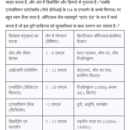
2
यात्रा करता है, और अंत में डिकोडिंग और डिस्प्ले से गुजरता है।
जबकि
ट्रांसमिशन प्रोटोकॉल (जैसे डीजेआई के O4 या एनालॉग के कच्चे सिग्नल) पर
बहुत ध्यान दिया जाता है, ऑप्टिकल लेंस महत्वपूर्ण "फ्रंट एंड" के रूप में कार्य
6
करता है जो इस पूरी प्रक्रिया को सुव्यवस्थित या बाधा उत्पन्न कर सकता है।
विलंबता श्रृंखला का
लैग में योगदान
क्रिटिकल ऑप्टिकल/हार्डवेयर
घटक
(विशिष्ट)
फैक्टर
लेंस और सेंसर
1 - 8 एमएस
शटर प्रकार, फ़्रेम दर, लेंस
कैप्चर
रिज़ॉल्यूशन
आईएसपी प्रोसेसिंग
2 - 12 एमएस
कंट्रास्ट, शोर का स्तर,
शार्पनिंग फिल्टर
एन्कोडिंग (डिजिटल
5 - 20 एमएस
रिज़ॉल्यूशन (1080p बनाम
सिस्टम)
4K), बिटरेट
ट्रांसमिशन लिंक
<1 एमएस
दूरी, आवृत्ति, हस्तक्षेप
(वीटीएक्स)
डिकोडिंग एवं
5 - 15 एमएस
स्क्रीन ताज़ा दर (100Hz -
प्रदर्शन
144Hz)