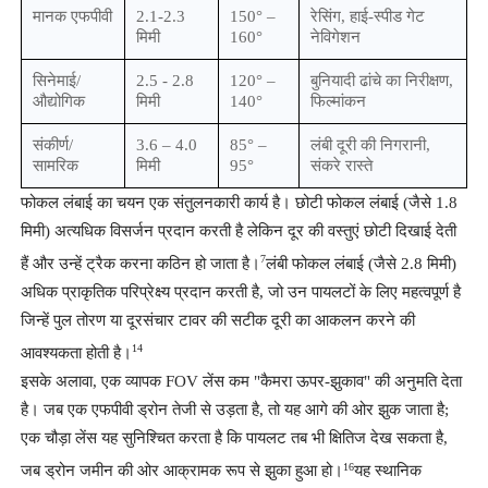
मानक एफपीवी
2.1-2.3
150° –
रेसिंग, हाई-स्पीड गेट
मिमी
160°
नेविगेशन
सिनेमाई/
2.5 - 2.8
120° –
बुनियादी ढांचे का निरीक्षण,
औद्योगिक
मिमी
140°
फिल्मांकन
संकीर्ण/
3.6 – 4.0
85° –
लंबी दूरी की निगरानी, ​​
सामरिक
मिमी
95°
संकरे रास्ते
फोकल लंबाई का चयन एक संतुलनकारी कार्य है। छोटी फोकल लंबाई (जैसे 1.8
मिमी) अत्यधिक विसर्जन प्रदान करती है लेकिन दूर की वस्तुएं छोटी दिखाई देती
7
हैं और उन्हें ट्रैक करना कठिन हो जाता है।
लंबी फोकल लंबाई (जैसे 2.8 मिमी)
अधिक प्राकृतिक परिप्रेक्ष्य प्रदान करती है, जो उन पायलटों के लिए महत्वपूर्ण है
जिन्हें पुल तोरण या दूरसंचार टावर की सटीक दूरी का आकलन करने की
14
आवश्यकता होती है।
इसके अलावा, एक व्यापक FOV लेंस कम "कैमरा ऊपर-झुकाव" की अनुमति देता
है। जब एक एफपीवी ड्रोन तेजी से उड़ता है, तो यह आगे की ओर झुक जाता है;
एक चौड़ा लेंस यह सुनिश्चित करता है कि पायलट तब भी क्षितिज देख सकता है,
16
जब ड्रोन जमीन की ओर आक्रामक रूप से झुका हुआ हो।
यह स्थानिक