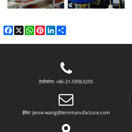
Facebook
X
WhatsApp
Pinterest
LinkedIn
Share
टेलीफोन:
+86-21-59963205
ईमेल:
Jesse-wang@lensmanufacture.com