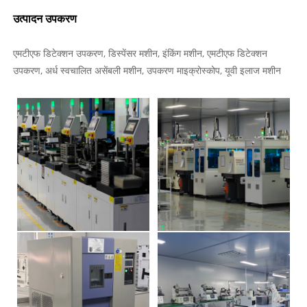
उत्पादन उपकरण
एमटीएफ डिटेक्शन उपकरण, डिस्पेंसर मशीन, इंकिंग मशीन, एमटीएफ डिटेक्शन
उपकरण, अर्ध स्वचालित असेंबली मशीन, उपकरण माइक्रोस्कोप, यूवी इलाज मशीन