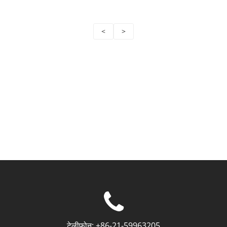
<
>
टेलीफोन:
+86-21-59963205