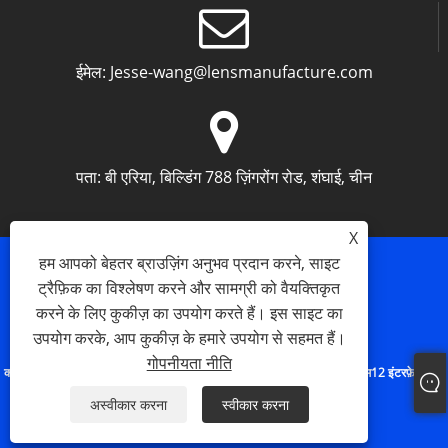
ईमेल:
Jesse-wang@lensmanufacture.com
पता:
बी एरिया, बिल्डिंग 788 ज़िंगरोंग रोड, शंघाई, चीन
X
हम आपको बेहतर ब्राउज़िंग अनुभव प्रदान करने, साइट
ट्रैफ़िक का विश्लेषण करने और सामग्री को वैयक्तिकृत
करने के लिए कुकीज़ का उपयोग करते हैं। इस साइट का
Links
Sitemap
RSS
XML
गोपनीयता नीति
उपयोग करके, आप कुकीज़ के हमारे उपयोग से सहमत हैं।
गोपनीयता नीति
कॉपीराइट © 2023 शंघाई सिल्क ऑप्टिकल टेक्नोलॉजी कंपनी लिमिटेड - कैमरा लेंस, एम12 इंटरफ़ेस लेंस,
एंडोस्कोप लेंस - - सर्वाधिकार सुरक्षित।
अस्वीकार करना
स्वीकार करना