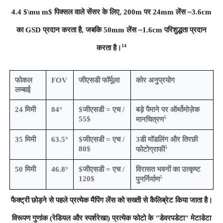
4.4 $\mu m$ पिक्सल वाले सेंसर के लिए, 200m पर 24mm लेंस ~3.6cm
का GSD प्रदान करता है, जबकि 50mm लेंस ~1.6cm परिशुद्धता प्रदान
14
करता है।
फोकल
FOV
जीएसडी फॉर्मूला
कोर अनुप्रयोग
लम्बाई
24 मिमी
84°
$जीएसडी = एच /
बड़े पैमाने पर ऑर्थोमोज़ेक
5
55$
मानचित्रण
35 मिमी
63.5°
$जीएसडी = एच /
3डी मॉडलिंग और तिरछी
5
80$
फोटोग्राफी
50 मिमी
46.8°
$जीएसडी = एच /
विरासत भवनों का उत्कृष्ट
5
120$
पुनर्निर्माण
फैक्ट्री छोड़ने से पहले प्रत्येक मैपिंग लेंस को सख्ती से कैलिब्रेट किया जाता है।
विरूपण गुणांक (रेडियल और स्पर्शरेखा) प्रत्येक फोटो के "डेवरपडेटा" मेटाडेटा