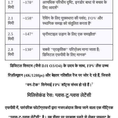
1.7
~170°
अत्यधिक परिधीय दृष्टि, इनडोर बाधा से बचाव के
6
मिमी
लिए आदर्श
2.1
~158°
रेसिंग के लिए मुख्यधारा की पसंद; FOV और
6
मिमी
स्थानिक समझ को संतुलित करता है
6
2.5
~147°
फ्रीस्टाइल उड़ान के लिए एक समझौता
मिमी
2.8
~130°
सबसे "प्राकृतिक" परिप्रेक्ष्य माना जाता है;
6
मिमी
डिजिटल एफपीवी के लिए मानक
डिजिटल सिस्टम (जैसे DJI O3/O4) के उदय के साथ, FPV लेंस उच्च
रिज़ॉल्यूशन (4K/120fps) और बेहतर गतिशील रेंज पर जोर दे रहे हैं, जिससे
7
"वन-टेक" सिनेमाई FPV शॉट्स संभव हो रहे हैं।
मिलिसेकंड रेस: ग्लास-टू-ग्लास लेटेंसी
एफपीवी में, पारंपरिक फोटोग्राफरों द्वारा नजरअंदाज किया जाने वाला एक मीट्रिक
"ग्लास-टू-ग्लास लेटेंसी" है। यह सेंसर पर प्रकाश पड़ने से लेकर पायलट के