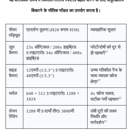
यह वास्तविक समय में पिक्सेल-स्तरीय स्पष्टता बहाल करने के लिए वायुमंडलीय
बिखरने के भौतिक मॉडल का उपयोग करता है।
सेंसर
प्रदर्शन तुलना (H20 बनाम H30)
व्यावहारिक सुधार
मॉड्यूल
ज़ूम
23x ऑप्टिकल / 200x हाइब्रिड
प्लेटों/दोषों को दूर से
17
कैमरा
$\राइटएरो$ 34x ऑप्टिकल / 400x
ही पहचानें
हाइब्रिड
वाइड
12एमपी (1/2.3") $\राइटएरो$
उच्च गतिशील रेंज के
कैमरा
48एमपी (1/1.3")
साथ व्यापक खोज
17
क्षेत्र
थर्मल
640 × 512 $\राइटएरो$ 1280 ×
4x खोज दक्षता,
17
1024
सटीक गर्मी पहचान
लेजर
1200 मी $\दायाँ तीर$ 3000मी
लंबी दूरी की लक्ष्य
रेंजिंग
स्थिति और
17
मार्गदर्शन