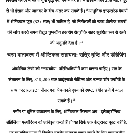
पिक्सेल घनत्व में यह 4 गुना वृद्धि एक गेम-चेंजर है। बचावकर्मी अब 250 मीटर दूर
19
से भी इंसान और जानवर के बीच अंतर कर सकते हैं।
आधुनिक इन्फ्रारेड कैमरों
में ऑप्टिकल ज़ूम (32x तक) भी शामिल है, जो निरीक्षकों को उच्च-वोल्टेज टावरों
की जांच करते समय विद्युत चुम्बकीय हस्तक्षेप क्षेत्रों के बाहर सुरक्षित रूप से रहने
19
की अनुमति देता है।
चरम वातावरण में ऑप्टिकल सहायता: रात्रि दृष्टि और डीहेज़िंग
औद्योगिक लेंसों को "नारकीय" परिस्थितियों में काम करना चाहिए। रात के
संचालन के लिए, 819,200 तक आईएसओ सेटिंग्स और उन्नत शोर कटौती के
साथ "स्टारलाइट" सेंसर एक पिच-काले दृश्य को स्पष्ट, रंगीन छवि में बदल
18
सकते हैं।
स्मॉग या धूमिल वातावरण के लिए, ऑप्टिकल सिस्टम अब "इलेक्ट्रॉनिक
22
डीहेज़िंग" एल्गोरिदम को एकीकृत करते हैं।
यह सिर्फ एक कंट्रास्ट बूस्ट नहीं है;