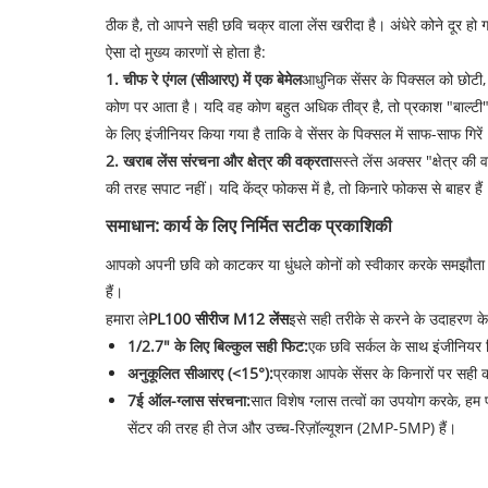
ठीक है, तो आपने सही छवि चक्र वाला लेंस खरीदा है। अंधेरे कोने दूर हो गए
ऐसा दो मुख्य कारणों से होता है:
1. चीफ रे एंगल (सीआरए) में एक बेमेल
आधुनिक सेंसर के पिक्सल को छोटी, गहर
कोण पर आता है। यदि वह कोण बहुत अधिक तीव्र है, तो प्रकाश "बाल्टी" क
के लिए इंजीनियर किया गया है ताकि वे सेंसर के पिक्सल में साफ-साफ गिरे
2. खराब लेंस संरचना और क्षेत्र की वक्रता
सस्ते लेंस अक्सर "क्षेत्र की 
की तरह सपाट नहीं। यदि केंद्र फोकस में है, तो किनारे फोकस से बाहर 
समाधान: कार्य के लिए निर्मित सटीक प्रकाशिकी
आपको अपनी छवि को काटकर या धुंधले कोनों को स्वीकार करके समझौता नह
हैं।
हमारा ले
PL100 सीरीज M12 लेंस
इसे सही तरीके से करने के उदाहरण के 
1/2.7" के लिए बिल्कुल सही फिट:
एक छवि सर्कल के साथ इंजीनियर कि
अनुकूलित सीआरए (<15°):
प्रकाश आपके सेंसर के किनारों पर सही 
7ई ऑल-ग्लास संरचना:
सात विशेष ग्लास तत्वों का उपयोग करके, 
सेंटर की तरह ही तेज और उच्च-रिज़ॉल्यूशन (2MP-5MP) हैं।