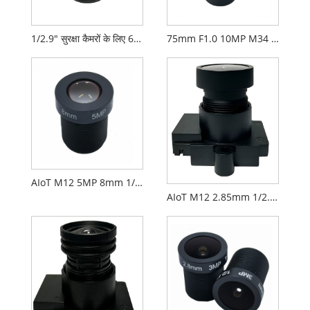
1/2.9" सुरक्षा कैमरों के लिए 6 मिमी F2.2 M7 माउंट सीसीटीवी लेंस
75mm F1.0 10MP M34 17um लेंस लॉन्ग-वेव इन्फ्रारेड थर्मल इमेजिंग लेंस
AIoT M12 5MP 8mm 1/2.7" F2.0 FPV कैमरा लेंस
AIoT M12 2.85mm 1/2.9" F2.3 FPV कैमरा लेंस PL071