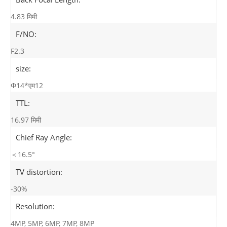
4.83 मिमी
F/NO:
F2.3
size:
Φ14*एम12
TTL:
16.97 मिमी
Chief Ray Angle:
＜16.5°
TV distortion:
-30%
Resolution:
4MP, 5MP, 6MP, 7MP, 8MP