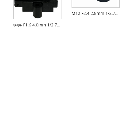
M12 F2.4 2.8mm 1/2.7" सुरक्षा सीसीटीवी AIoT लेंस
एमएफ F1.6 4.0mm 1/2.7" M12 FPV ड्रोन कैमरा लेंस PL066