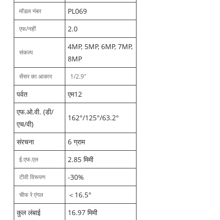
PL069
मॉडल नंबर
2.0
एफ/नहीं
4MP, 5MP, 6MP, 7MP,
संकल्प
8MP
सेंसर का आकार
1/2.9"
पर्वत
एम12
एफ.ओ.वी. (डी/
162°/125°/63.2°
एच/वी)
संरचना
6 ग्राम
2.85 मिमी
ई.एफ.एल
-30%
टीवी विरूपण
＜16.5°
चीफ रे एंगल
कुल लंबाई
16.97 मिमी