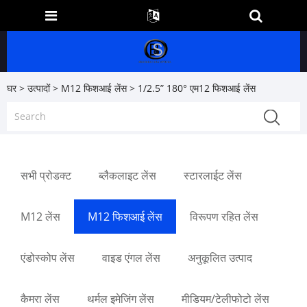
घर
>
उत्पादों
>
M12 फिशआई लेंस
> 1/2.5” 180° एम12 फिशआई लेंस
सभी प्रोडक्ट
ब्लैकलाइट लेंस
स्टारलाईट लेंस
M12 लेंस
M12 फिशआई लेंस
विरूपण रहित लेंस
एंडोस्कोप लेंस
वाइड एंगल लेंस
अनुकूलित उत्पाद
कैमरा लेंस
थर्मल इमेजिंग लेंस
मीडियम/टेलीफोटो लेंस