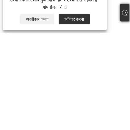
गोपनीयता नीति
अस्वीकार करना
स्वीकार करना
टेलीफोन:
+86-21-59963205
ईमेल:
Jesse-wang@lensmanufacture.com