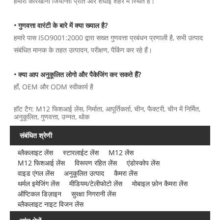
हमारा कारखाना जियांग्शी प्रांत और शंघाई शहर में स्थित है।
• गुणवत्ता वारंटी के बारे में क्या ख्याल है?
हमारे पास ISO9001:2000 द्वारा सख्त गुणवत्ता प्रबंधन प्रणाली है, सभी उत्पाद
संबंधित मानक के तहत उत्पादन, परीक्षण, पैकिंग कर रहे हैं।
• क्या आप अनुकूलित लोगो और पैकेजिंग कर सकते हैं?
हाँ, OEM और ODM स्वीकार्य है
हॉट टैग: M12 फिशआई लेंस, निर्माता, आपूर्तिकर्ता, चीन, फैक्टरी, चीन में निर्मित,
अनुकूलित, गुणवत्ता, उन्नत, थोक
संबंधित श्रेणी
ब्लैकलाइट लेंस
स्टारलाईट लेंस
M12 लेंस
M12 फिशआई लेंस
विरूपण रहित लेंस
एंडोस्कोप लेंस
वाइड एंगल लेंस
अनुकूलित उत्पाद
कैमरा लेंस
थर्मल इमेजिंग लेंस
मीडियम/टेलीफोटो लेंस
मोबाइल फ़ोन कैमरा लेंस
ऑप्टिकल डिज़ाइन
सुरक्षा निगरानी लेंस
ब्लैकलाइट नाइट विजन लेंस