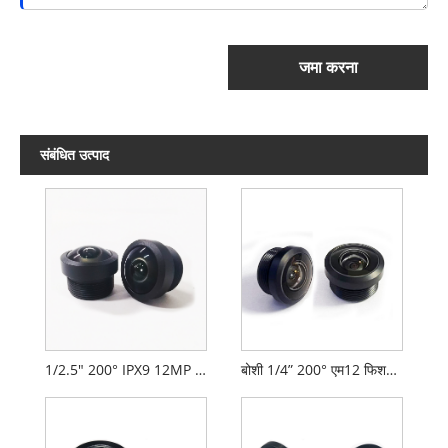
जमा करना
संबंधित उत्पाद
1/2.5" 200° IPX9 12MP फिशआई लेंस
बोशी 1/4” 200° एम12 फिशआई लेंस